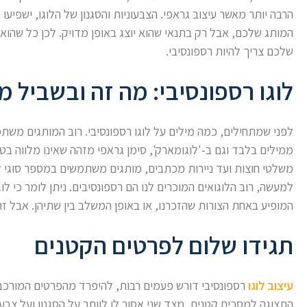
הרבה יותר מאשר עיצוב גראפי. הצבעוניות והסגנון של הלוגו, ישפיע
המותג שלכם, אבל רק בתנאי שהוא יוצג באופן מדויק. לכן כל שהוא י
שלכם צריך להיות רספונסיבי.
לוגו רספונסיבי: מה זה ובשביל מ
לפני שמתחילים, כמה מילים על לוגו רספונסיבי. רוב המותגים משתמ
ממילים בלבד וגם ב-'לוגומארק', סימן גראפי מזהה שאינו מלווה בטקס
משלטי חוצות ועד ניירות מכתבים, מותגים משתמשים במספר סוגי לו
למעשה, רוב הלוגואים המוכרים לנו הם רספונסיבים. ניתן לומר כי לוג
המופיע באחת הצורות שהזכרנו, או באופן המשלב בין שתיהן. אבל זה
תגידו שלום לפרטים הקטנים
עיצוב לוגו
רספונסיבי דורש פעמים רבות, להיפרד מהפרטים המורכבי
התצוגה למסכים קטנים,.מצד שני אסור לו לוותר על הסגנון ועל צבע