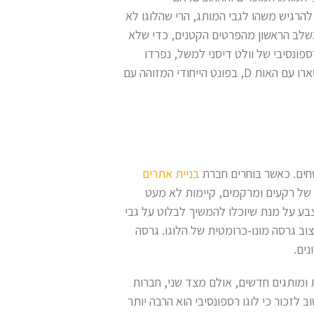
להרגיש משהו לגבי המותג, הרי שהלוגו לא
בשלב הראשון מהפרטים הקטנים, כדי שלא
פונסיבי של וולט דיסני למשל, נפרדו
בשלב הראשון מהטירה, אחר כך מהמילה "וולט" ובסופו של דבר, נשארו עם האות D, בפונט הייחודי המזוהה עם
שטחים. כאשר בוחרים חברת
בניית אתרים
 של רקעים ומרקמים, קיימות לא מעט
צבע על מנת שיוכלו להמשיך לבלוט על גבי
וב גרסה מונו-כרומטית של הלוגו. גרסה
ים.
 ומותגים חדשים, אולם מצד שני, חברות
לזכור כי לוגו רספונסיבי הוא הרבה יותר