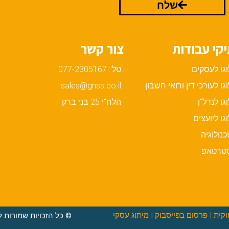
שלח
קי עבודות
צור קשר
וגו לעסקים
טל': 077-2305167
וגו לעורכי דין ורואי חשבון
sales@gnss.co.il
וגו לנדל"ן
הלח"י 25 בני ברק
וגו ליועצים
כנולוגיה
טרטאפ
וקית
|
פרסום בפייסבוק
|
מיתוג עסקי
© כל הזכויות שמורות ל ogoLogo