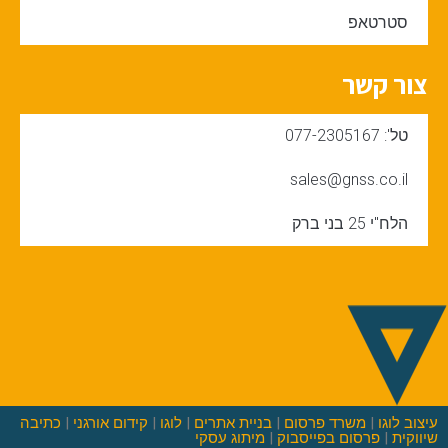
סטרטאפ
צור קשר
טל': 077-2305167
sales@gnss.co.il
הלח"י 25 בני ברק
עיצוב לוגו
|
משרד פרסום
|
בניית אתרים
|
לוגו
|
קידום אורגני
|
כתיבה
שיווקית
|
פרסום בפייסבוק
|
מיתוג עסקי