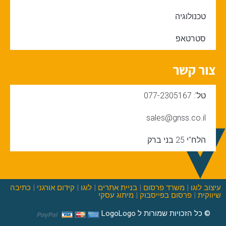
טכנולוגיה
סטרטאפ
צור קשר
טל': 077-2305167
sales@gnss.co.il
הלח"י 25 בני ברק
עיצוב לוגו
|
משרד פרסום
|
בניית אתרים
|
לוגו
|
קידום אורגני
|
כתיבה
שיווקית
|
פרסום בפייסבוק
|
מיתוג עסקי
© כל הזכויות שמורות ל LogoLogo