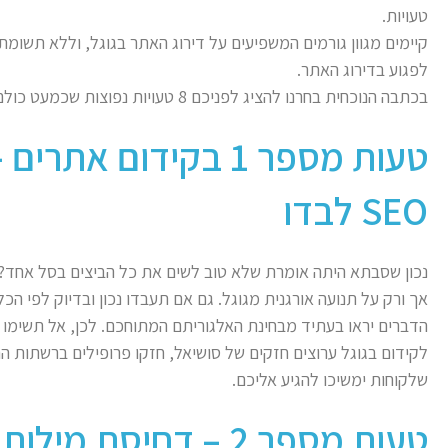
טעויות.
קיימים מגוון גורמים המשפיעים על דירוג האתר בגוגל, וללא תשומ
לפגוע בדירוג האתר.
בכתבה הנוכחית בחרנו להציג לפניכם 8 טעויות נפוצות שכמעט כולם טועים בהן, אז אתם ממש לא לבד (:
טעות מספר 1 בקידום א
SEO לבדו
נכון שסבתא היתה אומרת שלא טוב לשים את כל הביצים בסל אחד? ה
אך ורק על תנועה אורגנית מגוגל. גם אם תעבדו נכון ובדיוק לפי הכל
הדברים יראו בעתיד מבחינת האלגוריתם המתוחכם. לכן, אל תשימו 
לקידום בגוגל ערוצים חזקים של סושיאל, חזקו פרופילים ברשתות החב
שלקוחות ימשיכו להגיע אליכם.
טעות מספר 2 – דחיסת 