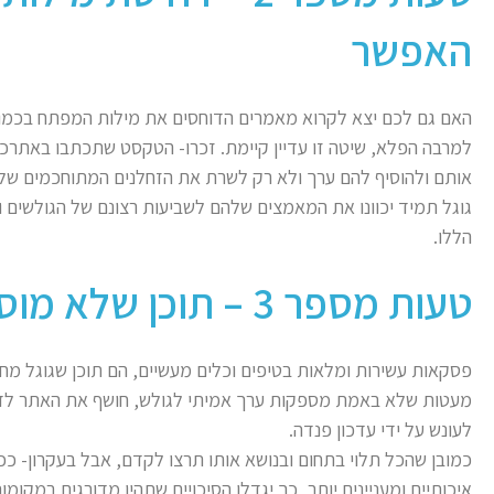
האפשר
האם גם לכם יצא לקרוא מאמרים הדוחסים את מילות המפתח בכמות 
למרבה הפלא, שיטה זו עדיין קיימת. זכרו- הטקסט שתכתבו באתרכם
אותם ולהוסיף להם ערך ולא רק לשרת את הזחלנים המתוחכמים של 
גוגל תמיד יכוונו את המאמצים שלהם לשביעות רצונם של הגולשים ו
הללו.
טעות מספר 3 – תוכן שלא מוסיף ערך
פסקאות עשירות ומלאות בטיפים וכלים מעשיים, הם תוכן שגוגל מחבב
מעטות שלא באמת מספקות ערך אמיתי לגולש, חושף את האתר לדיר
לעונש על ידי עדכון פנדה.
כמובן שהכל תלוי בתחום ובנושא אותו תרצו לקדם, אבל בעקרון- כ
איכותיים ומעניינים יותר, כך יגדלו הסיכויים שתהיו מדורגים במקומות