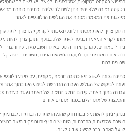
החיפוש בטקסט במקומות אסטרטגיים. למשל, יש לשים לב שהמילים
בטקסט בצורה שלא יהיה ניתן לשם לב עליהם. כתיבת כותרת מתאי
מייצגות את המאמר ומפנות את הגולשים הרלוונטיים לאתר.
התוכן צריך להיות אמיתי רלוונטי ואיכותי לקורא, ישנו צורך לתת ערך
אותו לקריא המאמר וכניסה לאתר שלו. בנוסף התוכן צריך להיות מקו
בידול מאחרים. כמו כן סידור התוכן באתר חשוב מאד, סידור צריך לג
הנושאים החשובים יותר לעומת הנושאים הפחות חשובים. שיהיה קל 
שרוצים לתת.
כתיבה נכונה לSEO היא כתיבה זורמת ,מקורית, עם מידע ר
ועונה לביקוש של הגולש. העבודה הנדרשת לביצוע הינו בתוך אתר ו
עבודה בתוך האתר. קידום החלק החיצוני של האתר נעשה בעזרת פנייה
והמלצות של אתר שלנו במגוון אתרים אחרים.
בנוסף ניתן להשתמש בכוח חזק שהוא הרשתות החברתיות שבו ניתן ל
חושבת שלרשתות החברתיות היום יש כוח עצום ותפקיד חשוב בחשיפה
לו על האתר ובכך להשיג עוד גולשים.