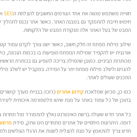
חוויית משתמש מהווה את אחד הגורמים החשובים להצלחת ה
SEO
וש
חיפוש חייבת להתמקד גם במבנה האתר. כאשר אתר נכנס לתהליך קי
המבט של בעל האתר אלה מנקודת המבט של הלקוחות.
שילוב מילות מפתח זה חלק חשוב, כאשר ישנו צורך לקדם עמוד קטג
אורגנית יש להקפיד שמילות המפתח מופיעות בו בכמות הנכונה, כ
מכותרות הביניים. כמובן שהמילה צריכה להופיע גם בכותרת הראשית
להגזים ולשלב מילות מפתח יתר על המידה. במקביל יש לשלב מילי
התכנים שעולים לאתר.
כמו כן, מכיוון שמלאכת
קידום אתרים
כרוכה בבניית מערך קישורים 
בתוכן של כל עמוד באתר על מנת שיהוו פלטפורמה איכותית ליצירת
כל אתר חדש שעולה ברשת האינטרנט נאלץ להתמודד מול תחרות גד
דומה. היתרונות היחסיים של אתרים מתחרים הינו וותק, מידת
פרסום
חדש צריך להתאמץ על מנת להצליח לשנות את הרגלי הגולשים ולמ