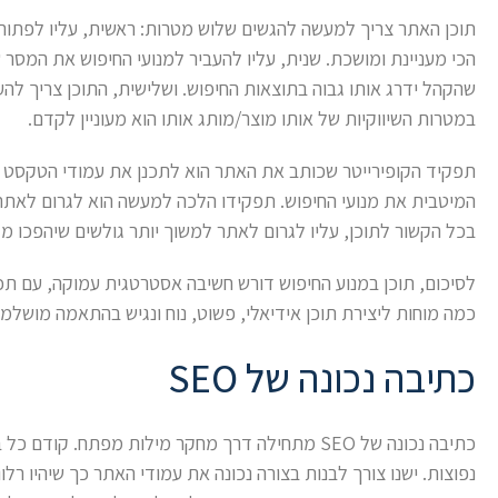
תוכן האתר צריך למעשה להגשים שלוש מטרות: ראשית, עליו לפתור ב
הכי מעניינת ומושכת. שנית, עליו להעביר למנועי החיפוש את המסר 
שהקהל ידרג אותו גבוה בתוצאות החיפוש. ושלישית, התוכן צריך להע
במטרות השיווקיות של אותו מוצר/מותג אותו הוא מעוניין לקדם.
תפקיד הקופירייטר שכותב את האתר הוא לתכנן את עמודי הטקסט כך 
המיטבית את מנועי החיפוש. תפקידו הלכה למעשה הוא לגרום לאתר ל
בכל הקשור לתוכן, עליו לגרום לאתר למשוך יותר גולשים שיהפכו מג
לסיכום, תוכן במנוע החיפוש דורש חשיבה אסטרטגית עמוקה, עם תכ
כמה מוחות ליצירת תוכן אידיאלי, פשוט, נוח ונגיש בהתאמה מושלמת
כתיבה נכונה של SEO
כתיבה נכונה של SEO מתחילה דרך מחקר מילות מפתח. ק
נפוצות. ישנו צורך לבנות בצורה נכונה את עמודי האתר כך שיהיו רלו