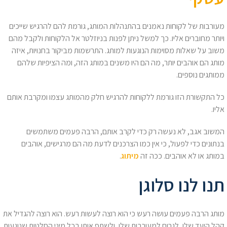
מעורבות של לקוחות נאמנים בהתנהלות המותג, גורמת להם להרגיש שייכים
ויותר מחוברים אליו. כך למשל ניתן לפנות בניוזלטר אל הלקוחות ולקבל מהם
משוב על שאלות מסוימות הנוגעות למותג. התרשמות מביקור בחנויות, איזה
מותג הם אוהבים יותר, מה הם היו משנים במותג הזה, ומה הציפיות שלהם
ממותגים נוספים.
כל התקשורת הזו גורמת ללקוחות להרגיש חלק מהמותג עצמו ומקרבת אותם
אליו.
המשוב אגב, לא נעשה רק כדי לקרב אותם, הרבה פעמים משתמשים
בנתונים כדי לפעול, כי אין כמו הצרכנים לדעת מה הם מרגישים, אוהבים
במותג או לא אוהבים. ככה זה
מיתוג
.
תנו לנו סלוגן
מותג הרבה פעמים עושה רעש כי הוא רוצה לעשות רעש. הוא רוצה להגדיל את
קהל היעד שלו, לגרום למעורבות שלו, ולשתף אותו בכל מיני החלטות שנוגעות