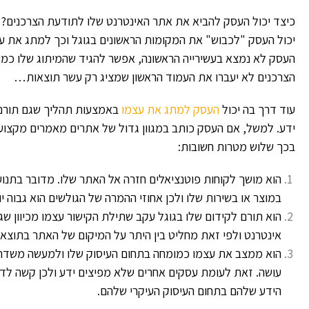
כיצד יכול העסק להביא את אתר האינטרנט שלו לתודעת הצרכנים?
יכול העסק "לכבוש" את המקומות הראשונים בגוגל וכך למתג את עצ
העסק לא נמצא בעשירייה הראשונה, אפשר להגיד שהמיתוג שלו כמעט
הצרכנים לא יעברו את העמוד הראשון שמציג רק עשר תוצאות…
עוד דרך בה יכול
העסק למתג את עצמו
באמצעות תהליך שגם תורם 
ידע. למשל, אם העסק כותב במגוון גדול של אתרים מאמרים מקצועי
בכך שלוש מטרות חשובות:
הוא מושך לקוחות פוטנציאלים חזרה אל האתר שלו. מדובר בתנו
במוצר או בשירות שלו ולכן אחוזי ההמרה של הגולשים הוא גבוה יו
הוא תורם לקידום שלו בגוגל עקב שתילת הקישור עצמו מכיוון ש
אינטרנט ולפי זאת מחליט בין היתר על המיקום של האתר בתוצאו
הוא ממצב את עצמו כמומחה בתחום העיסוק שלו ולמעשה משדר ל
עושה. זאת לעומת עסקים אחרים שלא מפיצים ידע ולכן קשה לד
הידע שלהם בתחום העיסוק העיקרי שלהם.